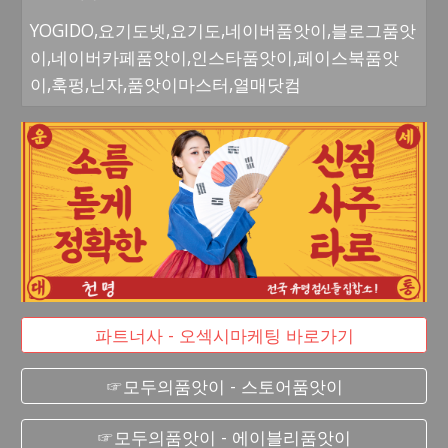
YOGIDO,요기도넷,요기도,네이버품앗이,블로그품앗
이,네이버카페품앗이,인스타품앗이,페이스북품앗
이,훅펑,닌자,품앗이마스터,열매닷컴
파트너사 - 오섹시마케팅 바로가기
☞모두의품앗이 - 스토어품앗이
☞모두의품앗이 - 에이블리품앗이