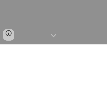
㈜오섹시코리아 - 실시간(핫한)뉴스
㈜오섹시코리아 - 파트너스